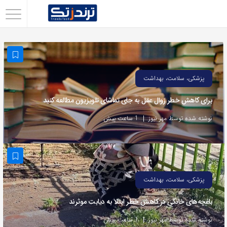
اشتراک
گذاری
با
استفاده
پزشکی، سلامت، بهداشت
از
برای کاهش خطر زوال عقل به جای تماشای تلویزیون مطالعه کنید
روش‌های
زیر
نوشته شده توسط مهر نیوز
1 ساعت پیش
می‌توانید
این
صفحه
را
پزشکی، سلامت، بهداشت
با
باغچه‌های خانگی در کاهش خطر ابتلا به دیابت موثرند
دوستان
خود
نوشته شده توسط مهر نیوز
1 ساعت پیش