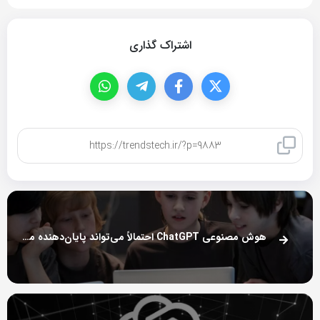
اشتراک گذاری
کپی لینک
هوش مصنوعی ChatGPT احتمالاً می‌تواند پایان‌دهنده مشق و تکلیف در مدرسه‌ها باشد