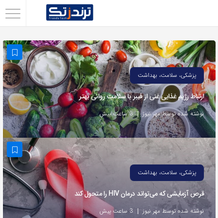
اشتراک
گذاری
با
استفاده
پزشکی، سلامت، بهداشت
از
ارتباط رژیم غذایی غنی از فیبر با سلامت روانی بهتر
روش‌های
زیر
نوشته شده توسط مهر نیوز
3 ساعت پیش
می‌توانید
این
صفحه
را
پزشکی، سلامت، بهداشت
با
قرص آزمایشی که می‌تواند درمان HIV را متحول کند
دوستان
خود
نوشته شده توسط مهر نیوز
3 ساعت پیش