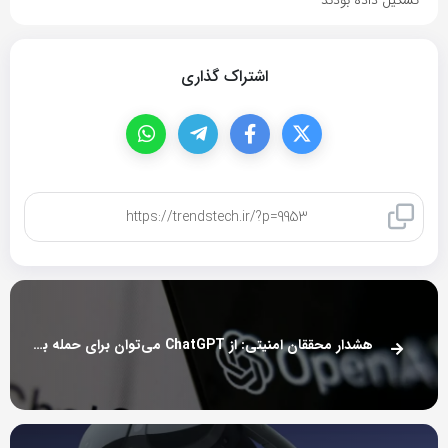
اشتراک گذاری
کپی لینک
هشدار محققان امنیتی: از ChatGPT می‌توان برای حمله به وب‌سایت‌ها استفاده کرد