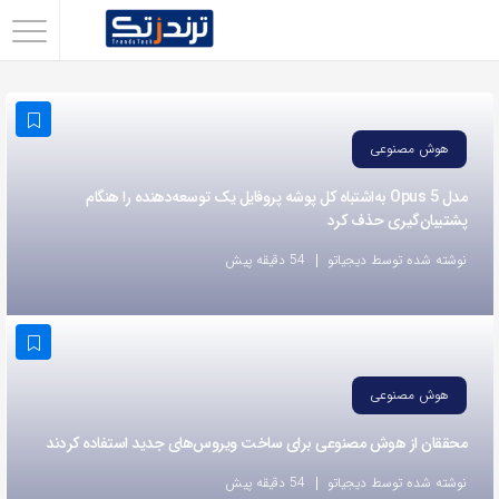
اشتراک
گذاری
با
هوش مصنوعی
استفاده
از
مدل Opus 5 به‌اشتباه کل پوشه پروفایل یک توسعه‌دهنده را هنگام
پشتیبان‌گیری حذف کرد
روش‌های
زیر
نوشته شده توسط دیجیاتو
54 دقیقه پیش
می‌توانید
این
صفحه
را
هوش مصنوعی
با
محققان از هوش مصنوعی برای ساخت ویروس‌های جدید استفاده کردند
دوستان
خود
نوشته شده توسط دیجیاتو
54 دقیقه پیش