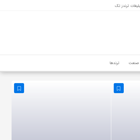
لیغات ترندز تک
صنعت
ترندها