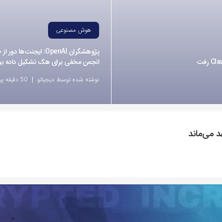
هوش مصنوعی
پژوهشگران OpenAI: ایجنت‌ها دو
انجمن مخفی برای هک تشکیل داده بو
نوشته شده توسط دیجیاتو
50 دقیقه پیش