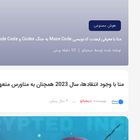
هوش مصنوعی
متا با معرفی ایجنت کدنویسی Muse Code به جنگ Codex و Claude Code رفت
نوشته شده توسط دیجیاتو
50 دقیقه پیش
متا با وجود انتقادها، سال 2023 همچنان به متاورس متعهد می‌ماند
2 سال پیش
نویسنده:
دیجیاتو
__