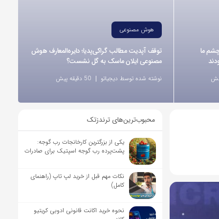
هوش مصنوعی
ر از چشم ما
توقف آپدیت مطالب گراکی‌پدیا؛ دایره‌المعارف هوش
دند
مصنوعی ایلان ماسک به گل نشست؟
نوشته شده توسط دیجیاتو
50 دقیقه پیش
محبوب‌ترین‌های ترندزتک
یکی از بزرگترین کارخانجات رب گوجه:
پشت‌پرده رب گوجه اسپتیک برای صادرات
نکات مهم قبل از خرید لپ تاپ (راهنمای
کامل)
نحوه خرید اکانت قانونی ادوبی کریتیو