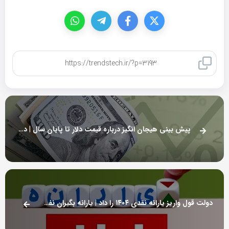
کپی لینک
پیش بینی هیجان انگیز درباره قیمت دلار تا پایان سال | دلار ۶۱ هزار تومانی را می بینیم؟
دولت قول واریز یارانه نقدی ۱۴۰۴ را داد | یارانه بگیران نفس راحتی کشیدند