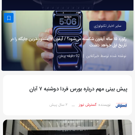
به
اشتراک
بگذارید.
سایر اخبار تکنولوژی
رکورد ۱۵ ساله آیفون شکسته می‌شود؟ / آیفون ۱۷ متفاوت‌ترین جایگاه را در
کپی
تاریخ اپل خواهد داشت
لینک
نوشته شده توسط خبرآنلاین
22 دقیقه پیش
پیش بینی مهم درباره بورس فردا دوشنبه ۷ آبان
2 سال پیش
نویسنده:
گسترش نیوز
__