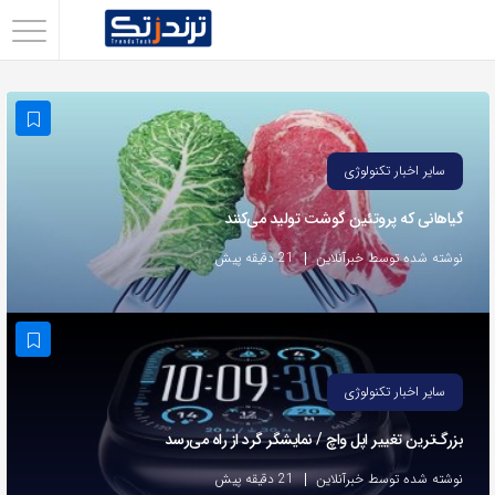
اشتراک
گذاری
با
استفاده
سایر اخبار تکنولوژی
از
گیاهانی که پروتئین گوشت تولید می‌کنند
روش‌های
زیر
نوشته شده توسط خبرآنلاین
21 دقیقه پیش
می‌توانید
این
صفحه
را
سایر اخبار تکنولوژی
با
بزرگ‌ترین تغییر اپل واچ / نمایشگر گرد از راه می‌رسد
دوستان
خود
نوشته شده توسط خبرآنلاین
21 دقیقه پیش