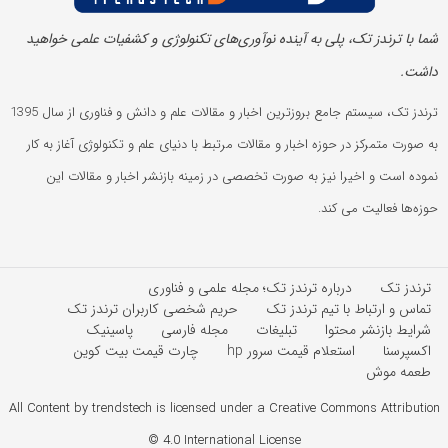
شما با ترندز تک، پلی به آینده‌ نوآوری‌های تکنولوژی و کشفیات علمی خواهید
داشت.
ترندز تک، سیستم جامع بروزترین اخبار و مقالات علم و دانش و فناوری از سال 1395
به صورت متمرکز در حوزه اخبار و مقالات مرتبط با دنیای علم و تکنولوژی آغاز به کار
نموده است و اخیرا نیز به صورت تخصصی در زمینه بازنشر اخبار و مقالات این
حوزه‌ها فعالیت می کند.
ترندز تک
درباره ترندز تک؛ مجله علمی و فناوری
تماس و ارتباط با تیم ترندز تک
حریم شخصی کاربران ترندز تک
شرایط بازنشر محتوا
تبلیغات
مجله فارسی
پاسینیک
اکسپرسنا
استعلام قیمت سرور hp
چارت قیمت بیت کوین
طعمه موش
All Content by trendstech is licensed under a Creative Commons Attribution
4.0 International License ©️