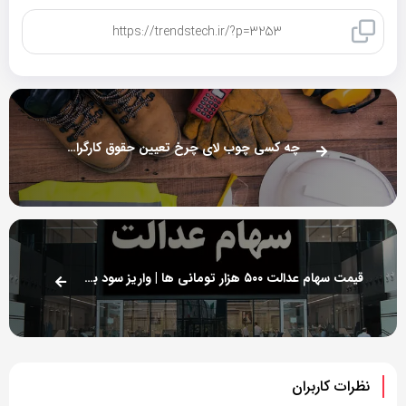
کپی لینک
چه کسی چوب لای چرخ تعیین حقوق کارگران می گذارد؟
قیمت سهام عدالت ۵۰۰ هزار تومانی ها | واریز سود به آذر ماه رسید؟
نظرات کاربران