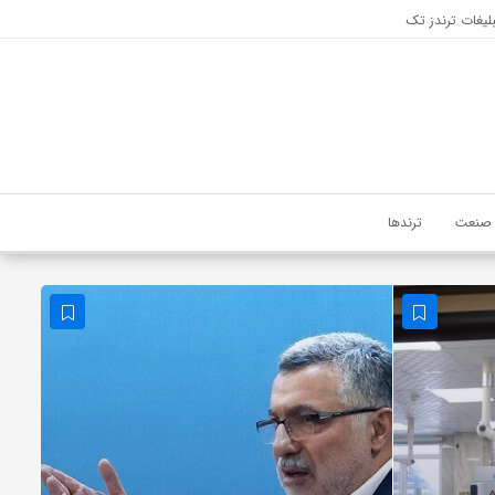
لیغات ترندز تک
صنعت
ترندها