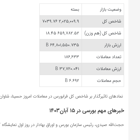
وضعیت بازار
بسته
شاخص کل
۲,۰۲۵,۰۰۹.۹
۷۰۳۹.۷۶
شاخص کل (هم وزن)
۶۵۹,۷۸۲.۵۲
۱۸.۴۵
ارزش بازار
۶۴,۸۰۱,۵۵۰.۷۳۵ B
تعداد معاملات
۱۸۶,۶۳۳
ارزش معاملات
۳۷,۷۲۰.۰۴۱ B
حجم معاملات
۶.۶۹۲ B
نمادهای تاثیرگذار بر شاخص کل فرابورس در معاملات امروز حسینا، شاوان،
خبرهای مهم بورسی در ۱۵ آبان۱۴۰۳
حجت‌الله صیدی، رئیس سازمان بورس و اوراق بهادار در روز اول نمایشگاه کی