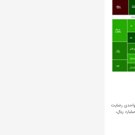
زن بورس امروز در نخستین ساعت معاملات با ریزش نسبی روبه‌رو شد در ادامه روند ریزش کاهشی شد تا با رشد ۱۸ واحدی به ۶۵۹ هزار و ۷۸۲ واحدی رضایت
معاملات بازار امروز شاخص کل در نهایت با صعود بالای ۶ هزار واحد به کار خود پایان داد. ارزش بازار در پایان معاملات امروز ۶۴,۸۰۱,۵۵۰.۷۳۵ میلیارد ریال،