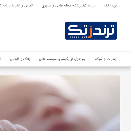
ترندز تک
درباره ترندز تک؛ مجله علمی و فناوری
تماس و ارتباط با تیم ت
اشتراک گذاری
با استفاده از روش‌های زیر می‌توانید این صفحه را با دوستان خود به
اشتراک بگذارید.
کپی لینک
اینترنت و شبکه
نرم افزار، اپلیکیشن، سیستم عامل
بانک و فارکس
ا