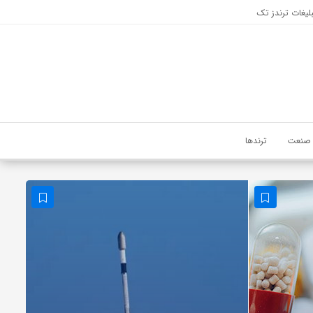
لیغات ترندز تک
صنعت
ترندها