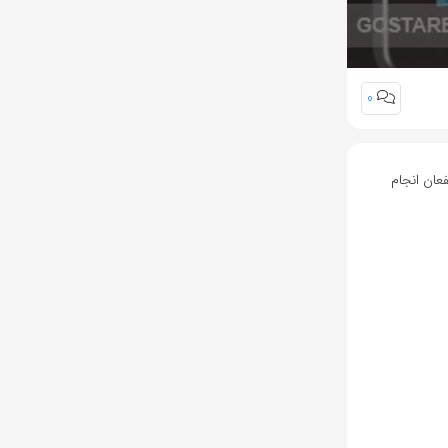
0
گاه یکپارچه ذینفعان انجام