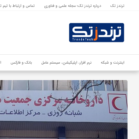
ترندز تک
درباره ترندز تک؛ مجله علمی و فناوری
تماس و ارتباط با تیم ت
اشتراک گذاری
با استفاده از روش‌های زیر می‌توانید این صفحه را با دوستان خود به
اشتراک بگذارید.
کپی لینک
اینترنت و شبکه
نرم افزار، اپلیکیشن، سیستم عامل
بانک و فارکس
ا