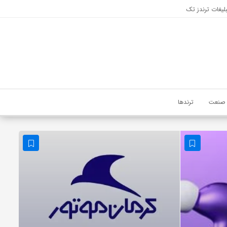
لیغات ترندز تک
صنعت
ترندها