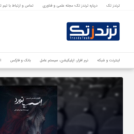
ترندز تک
درباره ترندز تک؛ مجله علمی و فناوری
تماس و ارتباط با تیم ت
اشتراک گذاری
با استفاده از روش‌های زیر می‌توانید این صفحه را با دوستان خود به
اشتراک بگذارید.
کپی لینک
اینترنت و شبکه
نرم افزار، اپلیکیشن، سیستم عامل
بانک و فارکس
ا