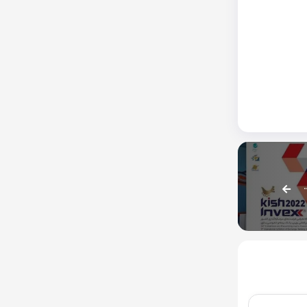
 کیش | بانک ها دست گل به آب دادند