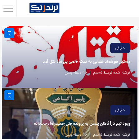
اشتراک
گذاری
با
استفاده
حقوقی
از
دستیار هوشمند قضایی به کمک قاضی پرونده قتل آمد
روش‌های
زیر
نوشته شده توسط تسنیم
45 دقیقه پیش
می‌توانید
این
صفحه
را
حقوقی
با
ورود تیم کارآگاهان پلیس به پرونده قتل حمیدرضا رجب‌زاده
دوستان
خود
نوشته شده توسط تسنیم
45 دقیقه پیش