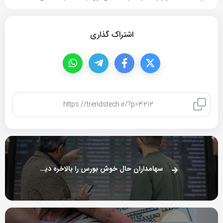
اشتراک گذاری
کپی لینک
سهامداران حال خوش بورس را بالاخره دیدند (۲۱ آبان)