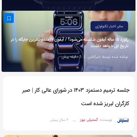
به
اشتراک
بگذارید.
سایر اخبار تکنولوژی
رکورد ۱۵ ساله آیفون شکسته می‌شود؟ / آیفون ۱۷ متفاوت‌ترین جایگاه را در
کپی
تاریخ اپل خواهد داشت
لینک
نوشته شده توسط خبرآنلاین
3 دقیقه پیش
جلسه ترمیم دستمزد ۱۴۰۳ در شورای عالی کار | صبر
کارگران لبریز شده است
2 سال پیش
نویسنده:
گسترش نیوز
__