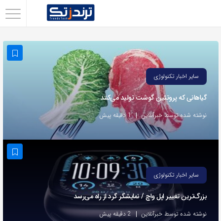
اشتراک
گذاری
با
استفاده
سایر اخبار تکنولوژی
از
گیاهانی که پروتئین گوشت تولید می‌کنند
روش‌های
زیر
نوشته شده توسط خبرآنلاین
1 دقیقه پیش
می‌توانید
این
صفحه
را
سایر اخبار تکنولوژی
با
بزرگ‌ترین تغییر اپل واچ / نمایشگر گرد از راه می‌رسد
دوستان
خود
نوشته شده توسط خبرآنلاین
2 دقیقه پیش