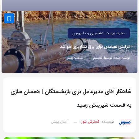
به
اشتراک
بگذارید.
محیط زیست، کشاورزی و دامپروری
کپی
افزایش تصاعدی بهای برق کشاورزی لغو شد
لینک
نوشته شده توسط تسنیم
1 ساعت پیش
شاهکار آقای مدیرعامل برای بازنشستگان | همسان سازی
به قسمت شیرینش رسید
2 سال پیش
نویسنده:
گسترش نیوز
__