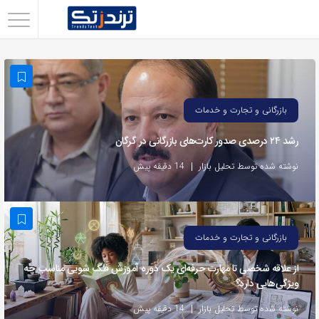
اشتراک
گذاری
با
استفاده
بازرگانی و تجارت و خدمات
از
رشد ۲۴ درصدی صدور کارت‌های بازرگانی در گرگان
روش‌های
زیر
نوشته شده توسط تحلیل بازار
14 دقیقه پیش
می‌توانید
این
صفحه
بازرگانی و تجارت و خدمات
را
با
از علاقه شخصی تا مهارت حرفه‌ای یک دوره آموزش فنگ شویی مناسب چه
ویژگی‌هایی دارد؟
دوستان
خود
نوشته شده توسط تحلیل بازار
14 دقیقه پیش