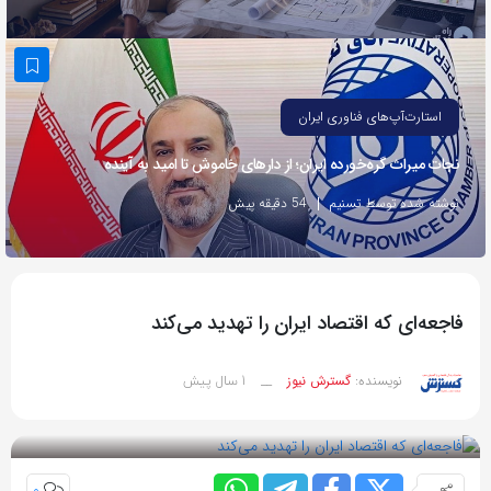
به
اشتراک
بگذارید.
استارت‌آپ‌های فناوری ایران
کپی
نجات میراث گره‌خورده ایران؛ از دارهای خاموش تا امید به آینده
لینک
نوشته شده توسط تسنیم
54 دقیقه پیش
فاجعه‌ای که اقتصاد ایران را تهدید می‌کند
1 سال پیش
نویسنده:
گسترش نیوز
__
بازدید 54