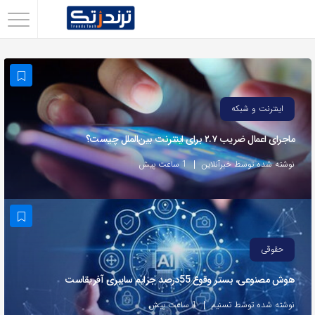
اشتراک
گذاری
با
استفاده
اینترنت و شبکه
از
ماجرای اعمال ضریب ۲.۷ برای اینترنت بین‌الملل چیست؟
روش‌های
زیر
نوشته شده توسط خبرآنلاین
1 ساعت پیش
می‌توانید
این
صفحه
را
حقوقی
با
هوش مصنوعی، بستر وقوع 55درصد جرایم سایبری آفریقاست
دوستان
خود
نوشته شده توسط تسنیم
1 ساعت پیش