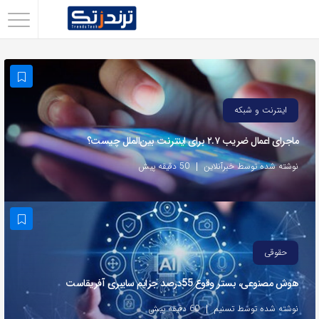
اشتراک
گذاری
با
استفاده
اینترنت و شبکه
از
ماجرای اعمال ضریب ۲.۷ برای اینترنت بین‌الملل چیست؟
روش‌های
زیر
نوشته شده توسط خبرآنلاین
50 دقیقه پیش
می‌توانید
این
صفحه
را
حقوقی
با
هوش مصنوعی، بستر وقوع 55درصد جرایم سایبری آفریقاست
دوستان
خود
نوشته شده توسط تسنیم
60 دقیقه پیش