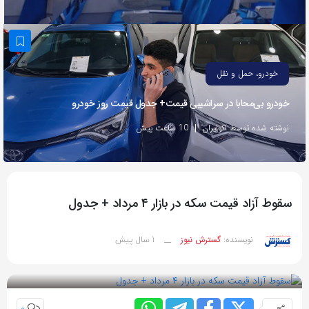
به
اشتراک
بگذارید.
خودرو، حمل و نقل
کپی
خودرو بی‌محابا در سراشیبی قیمت+ جدول قیمت روز خودرو
لینک
نوشته شده توسط اکوایران
10 ساعت پیش
سقوط آزاد قیمت سکه در بازار ۴ مرداد + جدول
1 سال پیش
نویسنده:
گسترش نیوز
__
بازدید 52