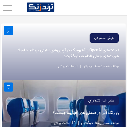
اشتراک
گذاری
با
هوش مصنوعی
استفاده
از
ایجنت‌های OpenAI و آنتروپیک در آزمون‌های امنیتی بریتانیا با ایجاد
هویت‌های جعلی اقدام به نفوذ کردند
روش‌های
زیر
نوشته شده توسط دیجیاتو
9 ساعت پیش
می‌توانید
این
صفحه
را
سایر اخبار تکنولوژی
با
راز رنگ آبی در صندلی های هواپیما چیست؟
دوستان
خود
نوشته شده توسط خبرآنلاین
10 ساعت پیش