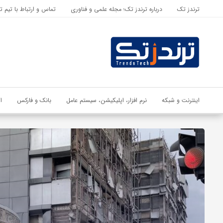
ترندز تک
درباره ترندز تک؛ مجله علمی و فناوری
تماس و ارتباط با تیم ت
اشتراک گذاری
با استفاده از روش‌های زیر می‌توانید این صفحه را با دوستان خود به
اشتراک بگذارید.
کپی لینک
اینترنت و شبکه
نرم افزار، اپلیکیشن، سیستم عامل
بانک و فارکس
ا