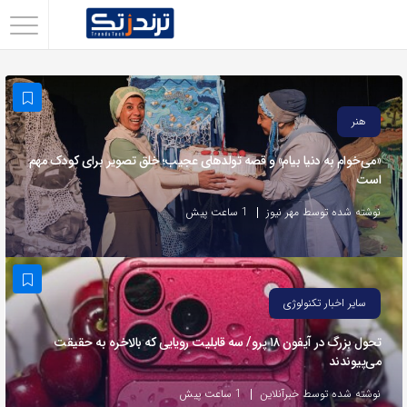
اشتراک
گذاری
با
هنر
استفاده
از
«می‌خوام به دنیا بیام» و قصه تولدهای عجیب؛ خلق تصویر برای کودک مهم
است
روش‌های
زیر
نوشته شده توسط مهر نیوز
1 ساعت پیش
می‌توانید
این
صفحه
سایر اخبار تکنولوژی
را
با
تحول بزرگ در آیفون ۱۸ پرو/ سه قابلیت رویایی که بالاخره به حقیقت
می‌پیوندند
دوستان
خود
نوشته شده توسط خبرآنلاین
1 ساعت پیش