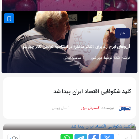
به
اشتراک
بگذارید.
هنر
کپی
آرزوهای ایرج راد برای «تئاتر متفکر» در افتتاحیه نمایش تالار چهارسو
لینک
نوشته شده توسط مهر نیوز
1 ساعت پیش
کلید شکوفایی اقتصاد ایران پیدا شد
1 سال پیش
نویسنده:
گسترش نیوز
__
بازدید 54