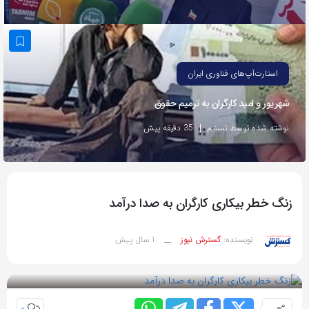
به
اشتراک
بگذارید.
استارت‌آپ‌های فناوری ایران
کپی
شهریور و امید کارگران به ترمیم حقوق
لینک
نوشته شده توسط تسنیم
35 دقیقه پیش
زنگ خطر بیکاری کارگران به صدا درآمد
1 سال پیش
نویسنده:
گسترش نیوز
__
بازدید 65