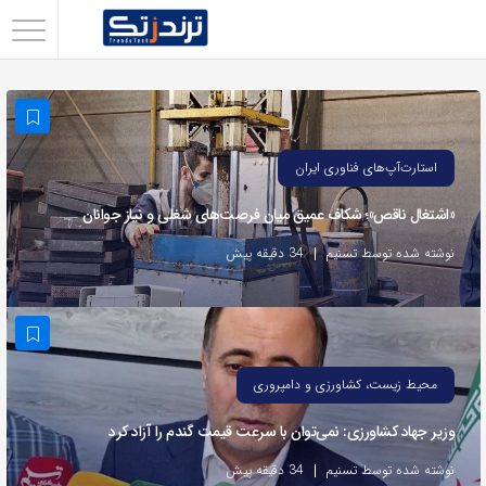
اشتراک
گذاری
با
استفاده
استارت‌آپ‌های فناوری ایران
از
«اشتغال ناقص»؛ شکاف عمیق میان فرصت‌های شغلی و نیاز جوانان
روش‌های
زیر
نوشته شده توسط تسنیم
34 دقیقه پیش
می‌توانید
این
صفحه
را
محیط زیست، کشاورزی و دامپروری
با
وزیر جهاد کشاورزی: نمی‌توان با سرعت قیمت گندم را آزاد کرد
دوستان
خود
نوشته شده توسط تسنیم
34 دقیقه پیش