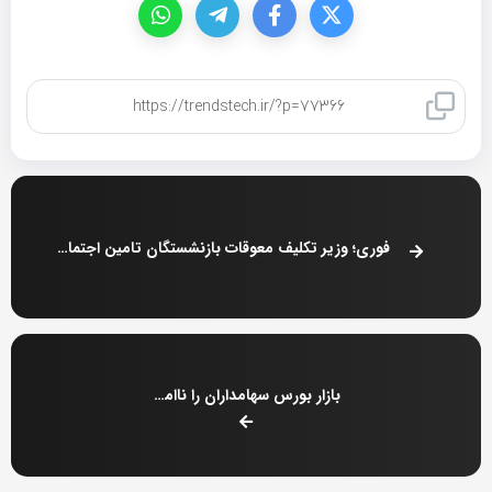
کپی لینک
فوری؛ وزیر تکلیف معوقات بازنشستگان تامین اجتماعی را روشن کرد
بازار بورس سهامداران را ناامید کرد