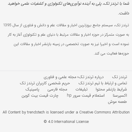
شما با ترندز تک، پلی به آینده‌ نوآوری‌های تکنولوژی و کشفیات علمی خواهید
داشت.
ترندز تک، سیستم جامع بروزترین اخبار و مقالات علم و دانش و فناوری از سال 1395
به صورت متمرکز در حوزه اخبار و مقالات مرتبط با دنیای علم و تکنولوژی آغاز به کار
نموده است و اخیرا نیز به صورت تخصصی در زمینه بازنشر اخبار و مقالات این
حوزه‌ها فعالیت می کند.
ترندز تک
درباره ترندز تک؛ مجله علمی و فناوری
تماس و ارتباط با تیم ترندز تک
حریم شخصی کاربران ترندز تک
شرایط بازنشر محتوا
تبلیغات
مجله فارسی
پاسینیک
اکسپرسنا
استعلام قیمت سرور hp
چارت قیمت بیت کوین
طعمه موش
All Content by trendstech is licensed under a Creative Commons Attribution
4.0 International License ©️