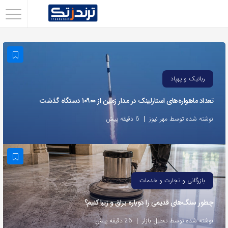
اشتراک
گذاری
با
استفاده
رباتیک و پهپاد
از
تعداد ماهواره‌های استارلینک‌ در مدار زمین از ۱۰۹۰۰ دستگاه گذشت
روش‌های
زیر
نوشته شده توسط مهر نیوز
6 دقیقه پیش
می‌توانید
این
صفحه
را
بازرگانی و تجارت و خدمات
با
چطور سنگ‌های قدیمی را دوباره براق و زیبا کنیم؟
دوستان
خود
نوشته شده توسط تحلیل بازار
26 دقیقه پیش