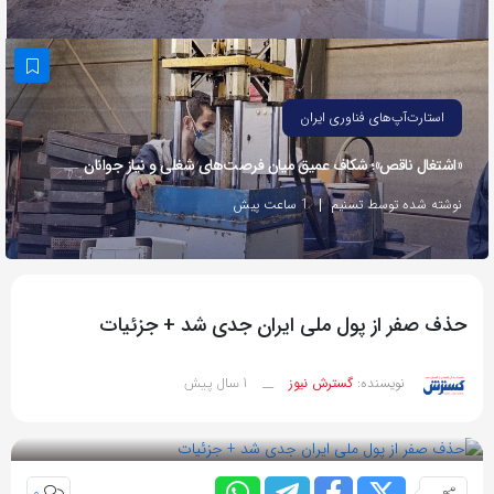
به
اشتراک
بگذارید.
استارت‌آپ‌های فناوری ایران
کپی
«اشتغال ناقص»؛ شکاف عمیق میان فرصت‌های شغلی و نیاز جوانان
لینک
نوشته شده توسط تسنیم
1 ساعت پیش
حذف صفر از پول ملی ایران جدی شد + جزئیات
1 سال پیش
نویسنده:
گسترش نیوز
__
بازدید 62