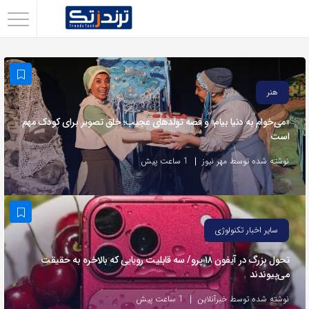
اشتراک
گذاری
با
هنر
استفاده
از
«می‌خوام به دنیا بیام» و قصه تولدهای عجیب؛ خلق تصویر برای کودک مهم
است
روش‌های
زیر
نوشته شده توسط مهر نیوز
1 ساعت پیش
می‌توانید
این
صفحه
سایر اخبار تکنولوژی
را
با
تحول بزرگ در آیفون ۱۸ پرو/ سه قابلیت رویایی که بالاخره به حقیقت
می‌پیوندند
دوستان
خود
نوشته شده توسط خبرآنلاین
1 ساعت پیش