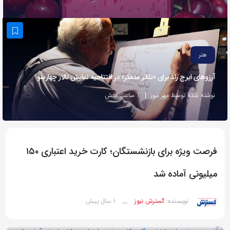
به
اشتراک
بگذارید.
هنر
کپی
آرزوهای ایرج راد برای «تئاتر متفکر» در افتتاحیه نمایش تالار چهارسو
لینک
نوشته شده توسط مهر نیوز
1 ساعت پیش
فرصت ویژه برای بازنشستگان؛ کارت خرید اعتباری ۱۵۰
میلیونی آماده شد
1 سال پیش
نویسنده:
گسترش نیوز
__
بازدید 61