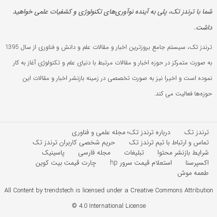
شما با ترندز تک، پلی به آینده‌ نوآوری‌های تکنولوژی و کشفیات علمی خواهید
داشت.
ترندز تک، سیستم جامع بروزترین اخبار و مقالات علم و دانش و فناوری از سال 1395
به صورت متمرکز در حوزه اخبار و مقالات مرتبط با دنیای علم و تکنولوژی آغاز به کار
نموده است و اخیرا نیز به صورت تخصصی در زمینه بازنشر اخبار و مقالات این
حوزه‌ها فعالیت می کند.
ترندز تک
درباره ترندز تک؛ مجله علمی و فناوری
تماس و ارتباط با تیم ترندز تک
حریم شخصی کاربران ترندز تک
شرایط بازنشر محتوا
تبلیغات
مجله فارسی
پاسینیک
اکسپرسنا
استعلام قیمت سرور hp
چارت قیمت بیت کوین
طعمه موش
All Content by trendstech is licensed under a Creative Commons Attribution
4.0 International License ©️