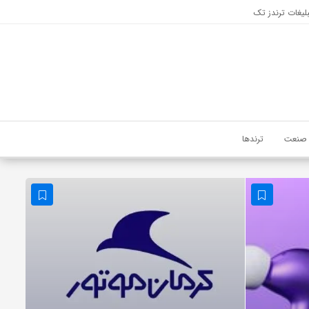
لیغات ترندز تک
صنعت
ترندها