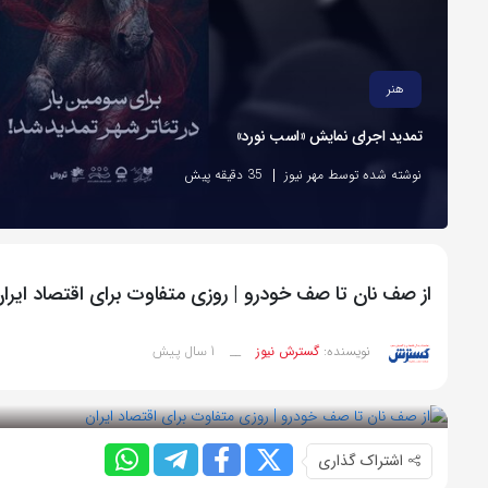
هنر
تمدید اجرای نمایش «اسب نورد»
نوشته شده توسط مهر نیوز
35 دقیقه پیش
از صف نان تا صف خودرو | روزی متفاوت برای اقتصاد ایرا
1 سال پیش
نویسنده:
گسترش نیوز
__
بازدید 60
اشتراک گذاری