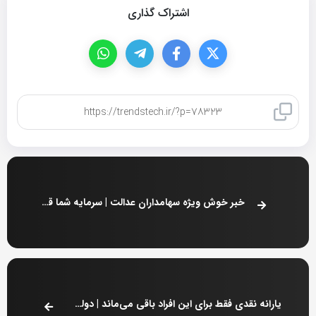
اشتراک گذاری
کپی لینک
خبر خوش ویژه سهامداران عدالت | سرمایه شما قابل معامله شد
یارانه نقدی فقط برای این افراد باقی می‌ماند | دولت به سیم آخر زد