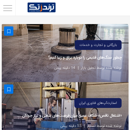
اشتراک
گذاری
با
استفاده
بازرگانی و تجارت و خدمات
از
چطور سنگ‌های قدیمی را دوباره براق و زیبا کنیم؟
روش‌های
زیر
نوشته شده توسط تحلیل بازار
14 دقیقه پیش
می‌توانید
این
صفحه
را
استارت‌آپ‌های فناوری ایران
با
«اشتغال ناقص»؛ شکاف عمیق میان فرصت‌های شغلی و نیاز جوانان
دوستان
خود
نوشته شده توسط تسنیم
53 دقیقه پیش