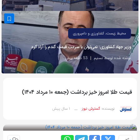
به
اشتراک
بگذارید.
محیط زیست، کشاورزی و دامپروری
کپی
وزیر جهاد کشاورزی: نمی‌توان با سرعت قیمت گندم را آزاد کرد
لینک
نوشته شده توسط تسنیم
53 دقیقه پیش
قیمت طلا امروز خیز برداشت (جمعه ۱۰ مرداد ۱۴۰۴)
1 سال پیش
نویسنده:
گسترش نیوز
__
بازدید 65