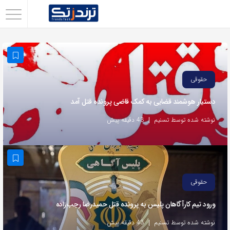
اشتراک
گذاری
با
استفاده
حقوقی
از
دستیار هوشمند قضایی به کمک قاضی پرونده قتل آمد
روش‌های
زیر
نوشته شده توسط تسنیم
43 دقیقه پیش
می‌توانید
این
صفحه
را
حقوقی
با
ورود تیم کارآگاهان پلیس به پرونده قتل حمیدرضا رجب‌زاده
دوستان
خود
نوشته شده توسط تسنیم
43 دقیقه پیش