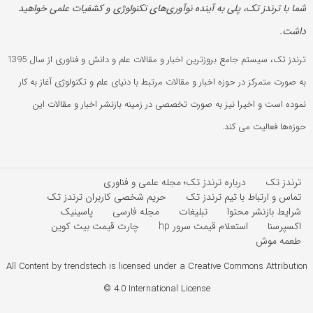
شما با ترندز تک، پلی به آینده‌ نوآوری‌های تکنولوژی و کشفیات علمی خواهید
داشت.
ترندز تک، سیستم جامع بروزترین اخبار و مقالات علم و دانش و فناوری از سال 1395
به صورت متمرکز در حوزه اخبار و مقالات مرتبط با دنیای علم و تکنولوژی آغاز به کار
نموده است و اخیرا نیز به صورت تخصصی در زمینه بازنشر اخبار و مقالات این
حوزه‌ها فعالیت می کند.
ترندز تک
درباره ترندز تک؛ مجله علمی و فناوری
تماس و ارتباط با تیم ترندز تک
حریم شخصی کاربران ترندز تک
شرایط بازنشر محتوا
تبلیغات
مجله فارسی
پاسینیک
اکسپرسنا
استعلام قیمت سرور hp
چارت قیمت بیت کوین
طعمه موش
All Content by trendstech is licensed under a Creative Commons Attribution
4.0 International License ©️