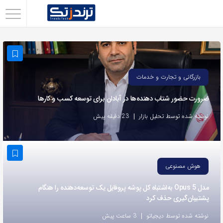
اشتراک
گذاری
با
استفاده
بازرگانی و تجارت و خدمات
از
ضرورت حضور شتاب ‌دهنده‌ها در آبادان برای توسعه کسب‌ و کارها
روش‌های
زیر
نوشته شده توسط تحلیل بازار
23 دقیقه پیش
می‌توانید
این
صفحه
هوش مصنوعی
را
با
مدل Opus 5 به‌اشتباه کل پوشه پروفایل یک توسعه‌دهنده را هنگام
پشتیبان‌گیری حذف کرد
دوستان
خود
نوشته شده توسط دیجیاتو
3 ساعت پیش