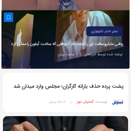
به
اشتراک
بگذارید.
سایر اخبار تکنولوژی
کپی
وقتی مایکروسافت اپل را نجات داد / توافقی که ساخت آیفون را ممکن کرد
لینک
نوشته شده توسط خبرآنلاین
1 ساعت پیش
پشت پرده حذف یارانه کارگران؛ مجلس وارد میدان شد
8 ماه پیش
نویسنده:
گسترش نیوز
__