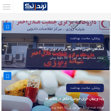
اشتراک
گذاری
با
استفاده
پزشکی، سلامت، بهداشت
از
کمک‌های دارویی ۱۱ کشور به ایران در دوران جنگ
روش‌های
زیر
نوشته شده توسط مهر نیوز
56 دقیقه پیش
می‌توانید
این
صفحه
را
پزشکی، سلامت، بهداشت
با
پیدا و پنهان «ارزان فروشی» مکمل در پلتفرم ها
دوستان
خود
نوشته شده توسط مهر نیوز
57 دقیقه پیش