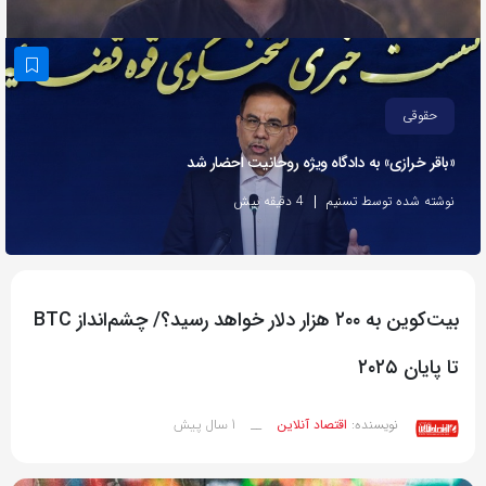
به
اشتراک
بگذارید.
حقوقی
کپی
«باقر خرازی» به دادگاه ویژه روحانیت احضار شد
لینک
نوشته شده توسط تسنیم
4 دقیقه پیش
بیت‌کوین به ۲۰۰ هزار دلار خواهد رسید؟/ چشم‌انداز BTC
تا پایان ۲۰۲۵
1 سال پیش
نویسنده:
اقتصاد آنلاین
__