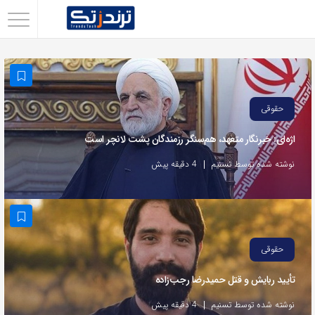
اشتراک
گذاری
با
استفاده
حقوقی
از
اژه‌ای: خبرنگار متعهد، هم‌سنگر رزمندگان پشت لانچر است
روش‌های
زیر
نوشته شده توسط تسنیم
4 دقیقه پیش
می‌توانید
این
صفحه
را
حقوقی
با
تأیید ربایش و قتل حمیدرضا رجب‌زاده
دوستان
خود
نوشته شده توسط تسنیم
4 دقیقه پیش