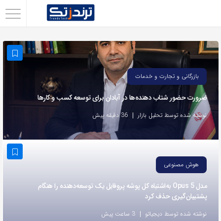
اشتراک
گذاری
با
استفاده
بازرگانی و تجارت و خدمات
از
ضرورت حضور شتاب ‌دهنده‌ها در آبادان برای توسعه کسب‌ و کارها
روش‌های
زیر
نوشته شده توسط تحلیل بازار
36 دقیقه پیش
می‌توانید
این
صفحه
هوش مصنوعی
را
با
مدل Opus 5 به‌اشتباه کل پوشه پروفایل یک توسعه‌دهنده را هنگام
پشتیبان‌گیری حذف کرد
دوستان
خود
نوشته شده توسط دیجیاتو
3 ساعت پیش