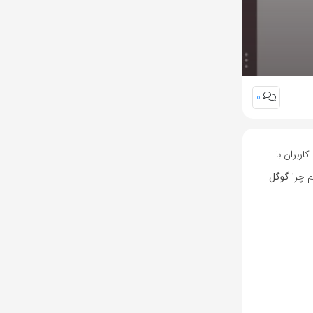
0
اربران با
م چرا
گوگل