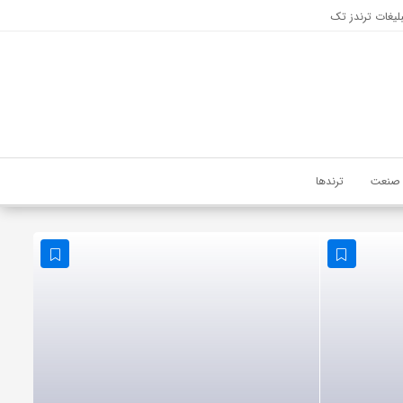
لیغات ترندز تک
صنعت
ترندها