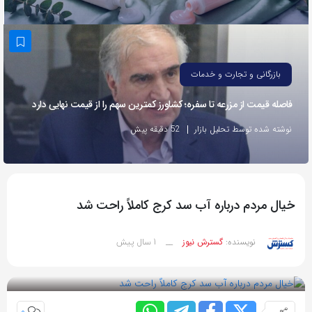
به
اشتراک
بگذارید.
بازرگانی و تجارت و خدمات
کپی
فاصله قیمت از مزرعه تا سفره؛ کشاورز کمترین سهم را از قیمت نهایی دارد
لینک
نوشته شده توسط تحلیل بازار
52 دقیقه پیش
خیال مردم درباره آب سد کرج کاملاً راحت شد
1 سال پیش
نویسنده:
گسترش نیوز
__
بازدید 59