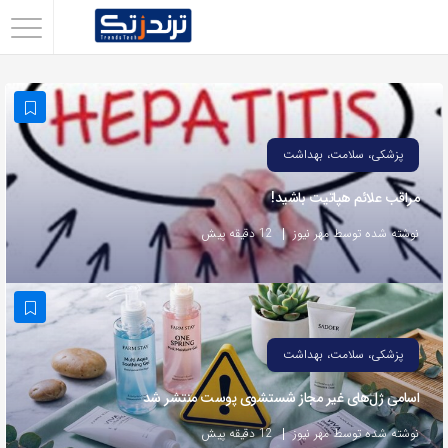
اشتراک
گذاری
با
استفاده
پزشکی، سلامت، بهداشت
از
مراقب علائم هپاتیت باشید!
روش‌های
زیر
نوشته شده توسط مهر نیوز
12 دقیقه پیش
می‌توانید
این
صفحه
را
پزشکی، سلامت، بهداشت
با
اسامی ژل‌های غیر مجاز شستشوی پوست منتشر شد
دوستان
خود
نوشته شده توسط مهر نیوز
12 دقیقه پیش