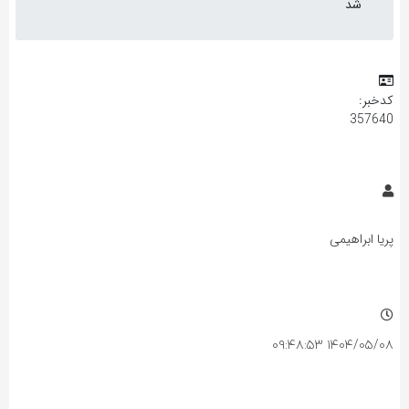
شد
کدخبر:
357640
پریا ابراهیمی
۱۴۰۴/۰۵/۰۸ ۰۹:۴۸:۵۳