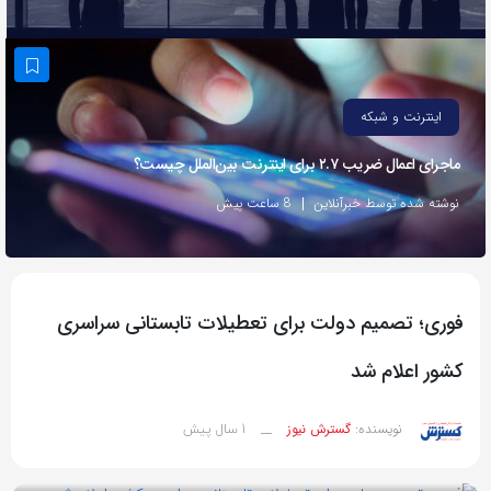
به
اشتراک
بگذارید.
اینترنت و شبکه
کپی
ماجرای اعمال ضریب ۲.۷ برای اینترنت بین‌الملل چیست؟
لینک
نوشته شده توسط خبرآنلاین
8 ساعت پیش
فوری؛ تصمیم دولت برای تعطیلات تابستانی سراسری
کشور اعلام شد
1 سال پیش
نویسنده:
گسترش نیوز
__
بازدید 57