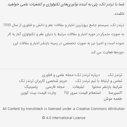
شما با ترندز تک، پلی به آینده‌ نوآوری‌های تکنولوژی و کشفیات علمی خواهید
داشت.
ترندز تک، سیستم جامع بروزترین اخبار و مقالات علم و دانش و فناوری از سال 1395
به صورت متمرکز در حوزه اخبار و مقالات مرتبط با دنیای علم و تکنولوژی آغاز به کار
نموده است و اخیرا نیز به صورت تخصصی در زمینه بازنشر اخبار و مقالات این
حوزه‌ها فعالیت می کند.
ترندز تک
درباره ترندز تک؛ مجله علمی و فناوری
تماس و ارتباط با تیم ترندز تک
حریم شخصی کاربران ترندز تک
شرایط بازنشر محتوا
تبلیغات
مجله فارسی
پاسینیک
اکسپرسنا
استعلام قیمت سرور hp
چارت قیمت بیت کوین
طعمه موش
All Content by trendstech is licensed under a Creative Commons Attribution
4.0 International License ©️