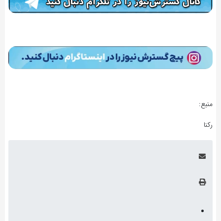
منبع:
رکنا