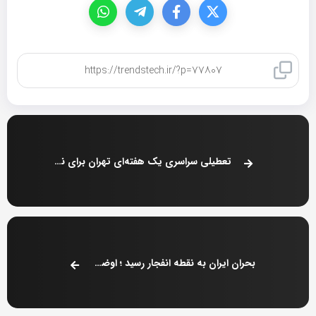
کپی لینک
تعطیلی سراسری یک هفته‌ای تهران برای نجات سدها ؟
بحران ایران به نقطه انفجار رسید ؛ اوضاع وخیم شد