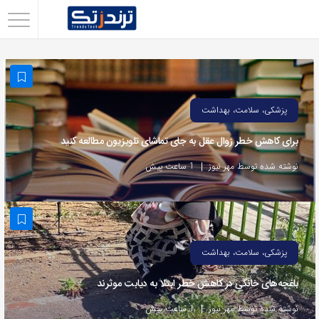
اشتراک
گذاری
با
استفاده
پزشکی، سلامت، بهداشت
از
برای کاهش خطر زوال عقل به جای تماشای تلویزیون مطالعه کنید
روش‌های
زیر
نوشته شده توسط مهر نیوز
1 ساعت پیش
می‌توانید
این
صفحه
را
پزشکی، سلامت، بهداشت
با
باغچه‌های خانگی در کاهش خطر ابتلا به دیابت موثرند
دوستان
خود
نوشته شده توسط مهر نیوز
1 ساعت پیش