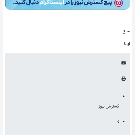
منبع:
ایلنا
گسترش نیوز