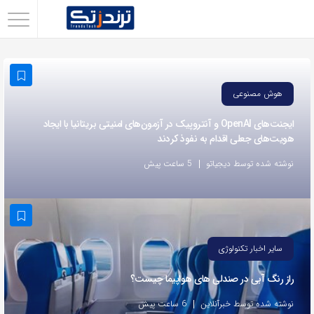
اشتراک
گذاری
با
هوش مصنوعی
استفاده
از
ایجنت‌های OpenAI و آنتروپیک در آزمون‌های امنیتی بریتانیا با ایجاد
هویت‌های جعلی اقدام به نفوذ کردند
روش‌های
زیر
نوشته شده توسط دیجیاتو
5 ساعت پیش
می‌توانید
این
صفحه
را
سایر اخبار تکنولوژی
با
راز رنگ آبی در صندلی های هواپیما چیست؟
دوستان
خود
نوشته شده توسط خبرآنلاین
6 ساعت پیش