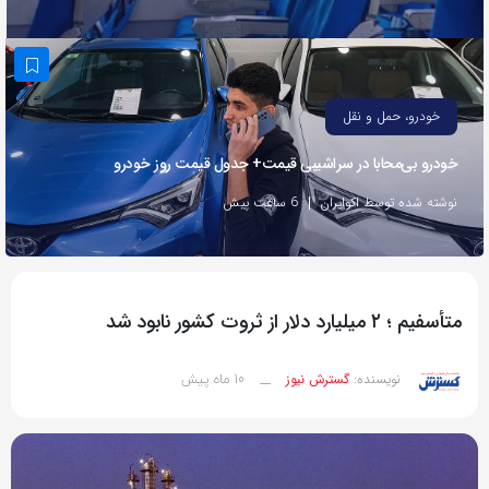
به
اشتراک
بگذارید.
خودرو، حمل و نقل
کپی
خودرو بی‌محابا در سراشیبی قیمت+ جدول قیمت روز خودرو
لینک
نوشته شده توسط اکوایران
6 ساعت پیش
متأسفیم ؛ ۲ میلیارد دلار از ثروت کشور نابود شد
10 ماه پیش
نویسنده:
گسترش نیوز
__