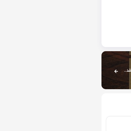
محققان از روش جدید ردیابی کاربران پرده برداشتند؛ دقت شناسایی تا ۹۶ درصد