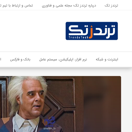
ترندز تک
درباره ترندز تک؛ مجله علمی و فناوری
تماس و ارتباط با تیم ت
اشتراک گذاری
با استفاده از روش‌های زیر می‌توانید این صفحه را با دوستان خود به
اشتراک بگذارید.
کپی لینک
اینترنت و شبکه
نرم افزار، اپلیکیشن، سیستم عامل
بانک و فارکس
ا