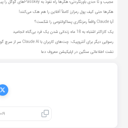
عجیب و تا حدی باورنکردنی؛ هکرها راه نفوذ به Passkeyهای گوگل را پیدا کردند
هکرها حتی کیف پول رمزارز کاملاً آفلاین را هم هک می‌کنند!
آیا Claude واقعاً رمزنگاری پساکوانتومی را شکست؟
یک کاراکتر اشتباه به 18 ماه زندانی شدن یک فرد بی‌گناه انجامید
رسوایی دیگر برای آنتروپیک: چت‌های کاربران با Claude AI سر از سرچ گوگل درآورد
نشت اطلاعاتی سنگین در اپلیکیشن معروف دعا
کپی لینک