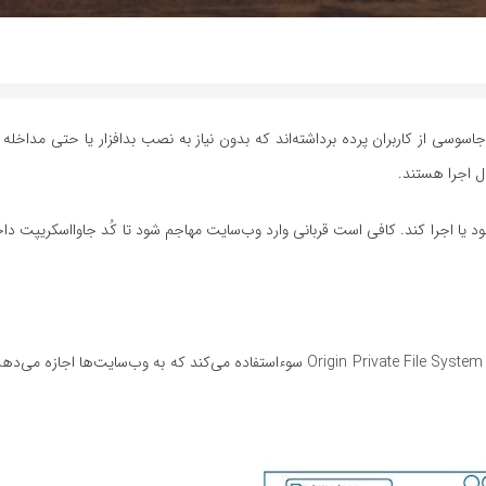
سی از کاربران پرده برداشته‌اند که بدون نیاز به نصب بدافزار یا حتی مداخله کار
 اجرا هستند.
د یا اجرا کند. کافی است قربانی وارد وب‌سایت مهاجم شود تا کُد جاوااسکریپت دا
این روش که FROST نام گرفته، از یک API تحت مرورگر به نام OPFS یا Origin Private File System سوءاستفاده می‌کند که به وب