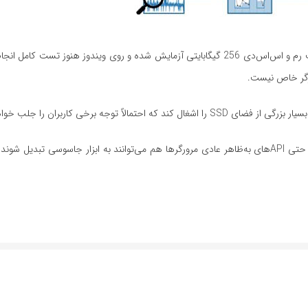
حمله FROST فعلاً روی یک سیستم مجهز به تراشه M2 اپل با ۸ گیگابایت رم و اس‌اس‌دی 256 گیگابایتی آزمایش شده و روی ویندوز ه
رگر خاص نیست.
جه برخی کاربران را جلب خواهد کرد.
با این حال کارشناسان امنیتی هشدار می‌دهند این تحقیق نشان می‌دهد حتی APIهای به‌ظاهر عادی مرورگرها هم می‌توانند به ابزار جاسوسی ت