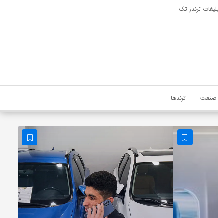
لیغات ترندز تک
صنعت
ترندها