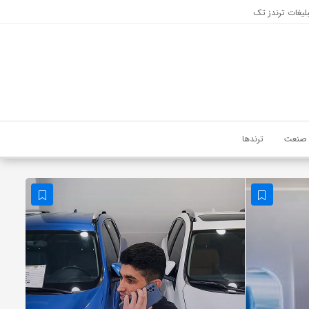
لیغات ترندز تک
صنعت
ترندها