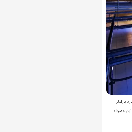
این رقم بالاتر باشد، آن مدل پیشرفته‌تر است. پژوهشگران تخمین می‌زنند که ساخت مدل GPT-3 با 175 میلیارد پارامتر
ر طول یک سال است و این مصرف