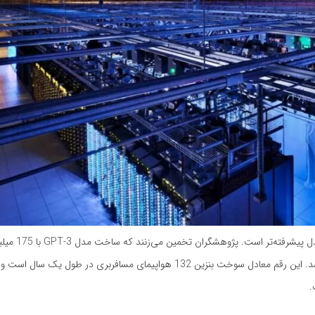
شمار پارامترها به اندازه مدل اشاره دارد و هرچه 
1287 مگاوات‌ساعت برق مصرف و 552 تن کربن دی‌اکسید تولید کرده باشد. این رقم معادل سوخت بنزین 132 هواپیمای مسافربری د
.