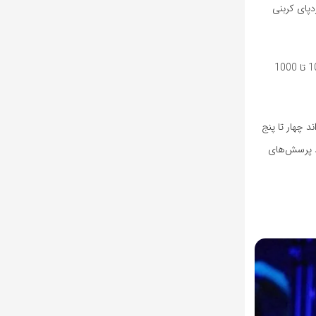
BigScien در فرانسه توسعه یافته، از نظر اندازه شبیه GPT-3 است، اما ردپای کربنی
مطالعه‌ای از سوی گوگل نشان می‌دهد که استفاده از معماری بهینه‌تر، پردازنده بهتر و دیتاسنترهای سبزتر می‌تواند برای مدل‌هایی با اندازه مشابه به کاهش 100 تا 1000
 چهار تا پنج
اد پرسش‌های