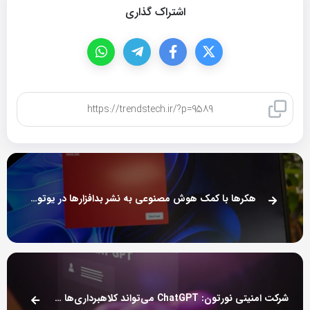
اشتراک گذاری
کپی لینک
هکرها با کمک هوش مصنوعی به نشر بدافزارها در یوتوب مشغول شده‌اند
شرکت امنیتی نورتون: ChatGPT می‌تواند کلاهبرداری‌ها و حملات سایبری را خطرناک‌تر کند