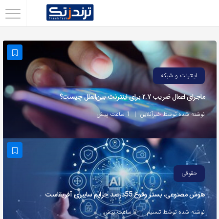
اشتراک
گذاری
با
استفاده
اینترنت و شبکه
از
ماجرای اعمال ضریب ۲.۷ برای اینترنت بین‌الملل چیست؟
روش‌های
زیر
نوشته شده توسط خبرآنلاین
1 ساعت پیش
می‌توانید
این
صفحه
را
حقوقی
با
هوش مصنوعی، بستر وقوع 55درصد جرایم سایبری آفریقاست
دوستان
خود
نوشته شده توسط تسنیم
1 ساعت پیش