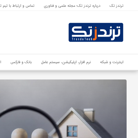
ترندز تک
درباره ترندز تک؛ مجله علمی و فناوری
تماس و ارتباط با تیم ت
اشتراک گذاری
با استفاده از روش‌های زیر می‌توانید این صفحه را با دوستان خود به
اشتراک بگذارید.
کپی لینک
اینترنت و شبکه
نرم افزار، اپلیکیشن، سیستم عامل
بانک و فارکس
ا