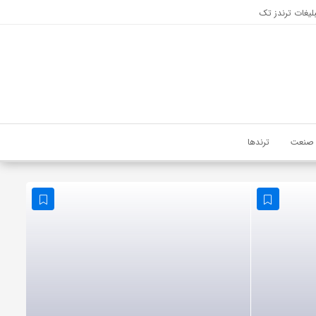
لیغات ترندز تک
صنعت
ترندها