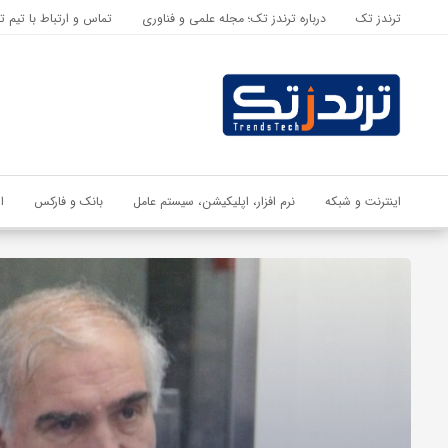
ترندز تک
درباره ترندز تک؛ مجله علمی و فناوری
تماس و ارتباط با تیم ت
اشتراک گذاری
با استفاده از روش‌های زیر می‌توانید این صفحه را با دوستان خود به
اشتراک بگذارید.
کپی لینک
اینترنت و شبکه
نرم افزار، اپلیکیشن، سیستم عامل
بانک و فارکس
ا