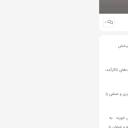
0
 چرخش
های ناکارآمد،
ری و صنفی یا
خورند . به
و خیابان با