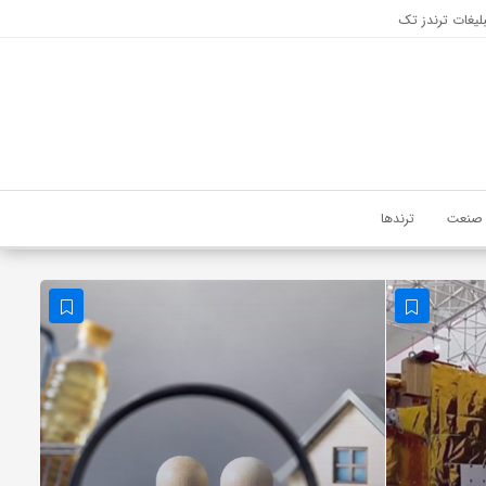
لیغات ترندز تک
صنعت
ترندها