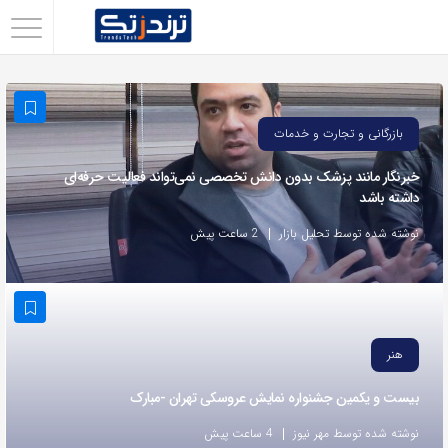
اشتراک
گذاری
با
بازرگانی و تجارت و خدمات
استفاده
از
خبرنگار مانند پزشک بدون دانش تخصصی نمی‌تواند فعالیت حرفه‌ای
داشته باشد
روش‌های
زیر
نوشته شده توسط تحلیل بازار
2 ساعت پیش
می‌توانید
این
صفحه
را
هنر
با
بیست و یکمین جشنواره نمایش عروسکی تهران -مبارک
دوستان
خود
نوشته شده توسط مهر نیوز
4 ساعت پیش