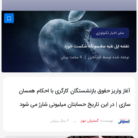
به
اشتراک
بگذارید.
سایر اخبار تکنولوژی
کپی
نقشه اپل علیه سامسونگ شکست خورد
لینک
نوشته شده توسط خبرآنلاین
4 ساعت پیش
آغاز واریز حقوق بازنشستگان کارگری با احکام همسان
سازی | در این تاریخ حسابتان میلیونی شارژ می شود
2 سال پیش
نویسنده:
گسترش نیوز
__