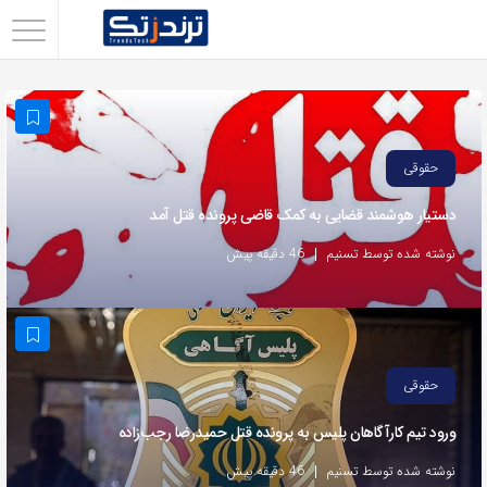
اشتراک
گذاری
با
استفاده
حقوقی
از
دستیار هوشمند قضایی به کمک قاضی پرونده قتل آمد
روش‌های
زیر
نوشته شده توسط تسنیم
46 دقیقه پیش
می‌توانید
این
صفحه
را
حقوقی
با
ورود تیم کارآگاهان پلیس به پرونده قتل حمیدرضا رجب‌زاده
دوستان
خود
نوشته شده توسط تسنیم
46 دقیقه پیش