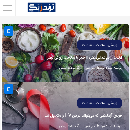
اشتراک
گذاری
با
استفاده
پزشکی، سلامت، بهداشت
از
ارتباط رژیم غذایی غنی از فیبر با سلامت روانی بهتر
روش‌های
زیر
نوشته شده توسط مهر نیوز
2 ساعت پیش
می‌توانید
این
صفحه
را
پزشکی، سلامت، بهداشت
با
قرص آزمایشی که می‌تواند درمان HIV را متحول کند
دوستان
خود
نوشته شده توسط مهر نیوز
2 ساعت پیش